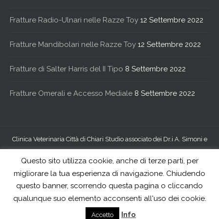
Fratture Radio-Ulnari nelle Razze Toy
12 Settembre 2022
Fratture Mandibolari nelle Razze Toy
12 Settembre 2022
Fratture di Salter Harris del II Tipo
8 Settembre 2022
Fratture Omerali e Accesso Mediale
8 Settembre 2022
Clinica Veterinaria Città di Chiari Studio associato dei Dr.i A. Simoni e
R. Verzeletti - via S.S. Trinità 19, 25032 Chiari (BS) - P.iva
Questo sito utilizza cookie, anche di terze parti, per
02256010980
migliorare la tua esperienza di navigazione. Chiudendo
questo banner, scorrendo questa pagina o cliccando
qualunque suo elemento acconsenti all'uso dei cookie.
Info
Accetto