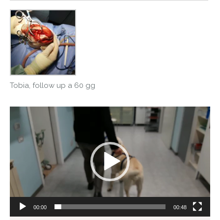
Tobia, follow up a 60 gg
Video
Player
00:00
00:48