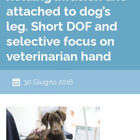
attached to dog’s
leg. Short DOF and
selective focus on
veterinarian hand
30 Giugno 2016