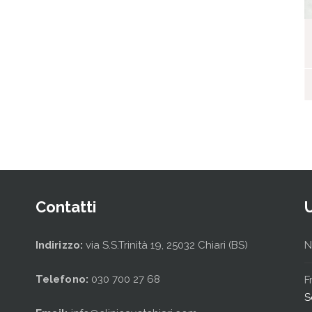
I nostri ospiti
Contatti
Indirizzo:
via S.S.Trinità 19, 25032 Chiari (BS)
N
Telefono:
030 700 27 68
F
S