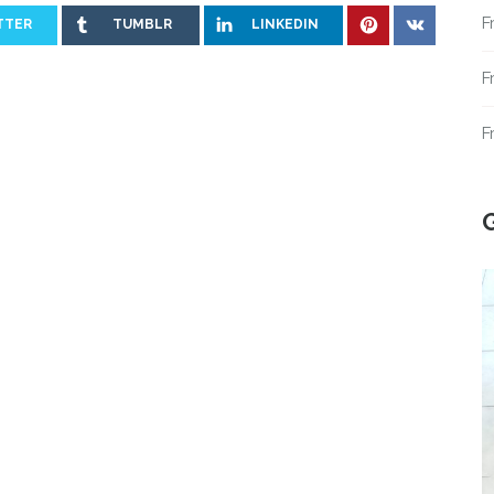
F
TTER
TUMBLR
LINKEDIN
F
F