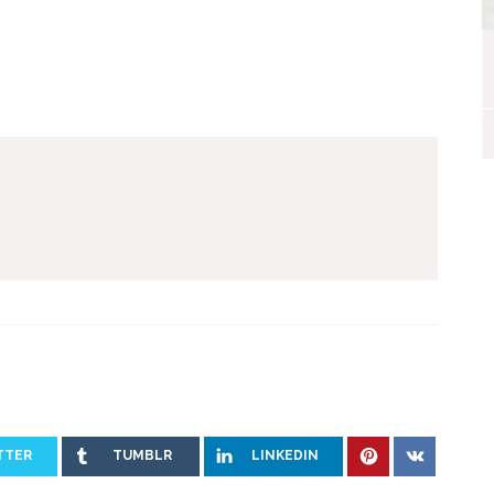
I nostri ospiti
TTER
TUMBLR
LINKEDIN