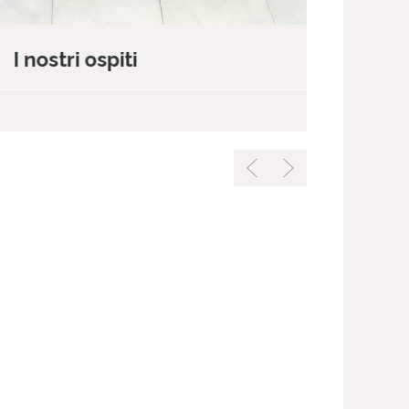
I nostri ospiti
I nostr