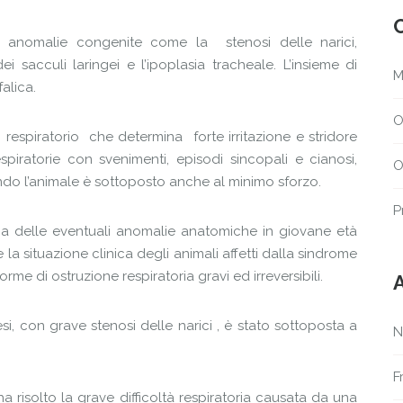
 anomalie congenite come la stenosi delle narici,
i sacculi laringei e l’ipoplasia tracheale. L’insieme di
M
alica.
O
respiratorio che determina forte irritazione e stridore
espiratorie con svenimenti, episodi sincopali e cianosi,
O
ando l’animale è sottoposto anche al minimo sforzo.
P
ca delle eventuali anomalie anatomiche in giovane età
la situazione clinica degli animali affetti dalla sindrome
orme di ostruzione respiratoria gravi ed irreversibili.
A
, con grave stenosi delle narici , è stato sottoposta a
N
F
a risolto la grave difficoltà respiratoria causata da una