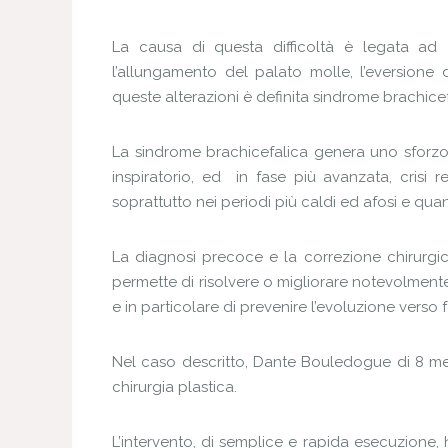
La causa di questa difficoltà è legata ad
l’allungamento del palato molle, l’eversione de
queste alterazioni è definita sindrome brachicef
La sindrome brachicefalica genera uno sforzo 
inspiratorio, ed in fase più avanzata, crisi r
soprattutto nei periodi più caldi ed afosi e qu
La diagnosi precoce e la correzione chirurgi
permette di risolvere o migliorare notevolmente 
e in particolare di prevenire l’evoluzione verso f
Nel caso descritto, Dante Bouledogue di 8 mesi
chirurgia plastica.
L’intervento, di semplice e rapida esecuzione, h