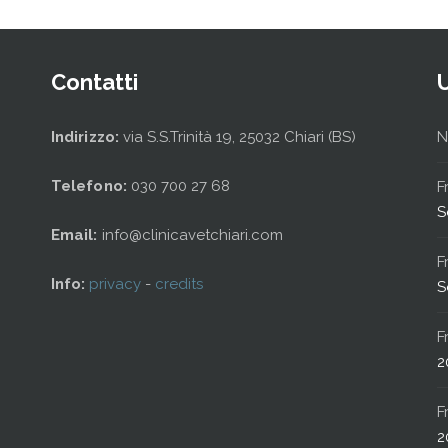
Contatti
Indirizzo:
via S.S.Trinità 19, 25032 Chiari (BS)
N
Telefono:
030 700 27 68
F
S
Email:
info@clinicavetchiari.com
F
Info:
privacy
-
credits
S
F
2
F
2