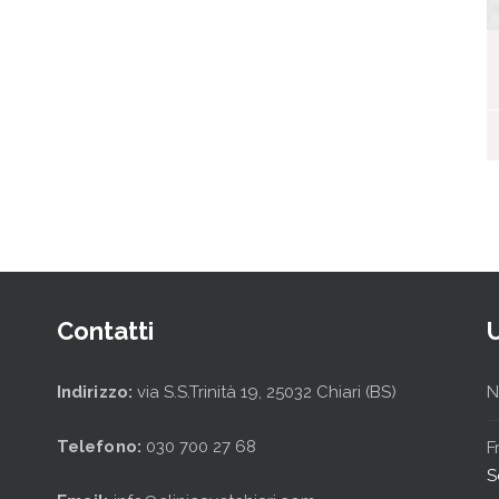
I nostri ospiti
Contatti
Indirizzo:
via S.S.Trinità 19, 25032 Chiari (BS)
N
Telefono:
030 700 27 68
F
S