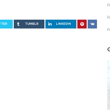
F
F
TTER
TUMBLR
LINKEDIN
F