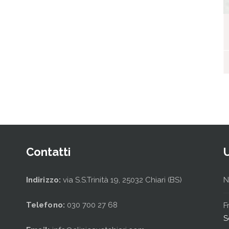
I nostri ospiti
Contatti
Indirizzo:
via S.S.Trinità 19, 25032 Chiari (BS)
N
Telefono:
030 700 27 68
F
S