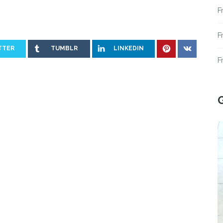
F
F
TTER
TUMBLR
LINKEDIN
F