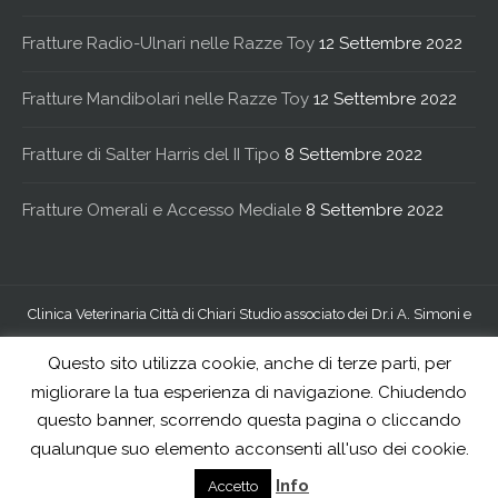
Fratture Radio-Ulnari nelle Razze Toy
12 Settembre 2022
Fratture Mandibolari nelle Razze Toy
12 Settembre 2022
Fratture di Salter Harris del II Tipo
8 Settembre 2022
Fratture Omerali e Accesso Mediale
8 Settembre 2022
Clinica Veterinaria Città di Chiari Studio associato dei Dr.i A. Simoni e
R. Verzeletti - via S.S. Trinità 19, 25032 Chiari (BS) - P.iva
Questo sito utilizza cookie, anche di terze parti, per
02256010980
migliorare la tua esperienza di navigazione. Chiudendo
questo banner, scorrendo questa pagina o cliccando
qualunque suo elemento acconsenti all'uso dei cookie.
Info
Accetto