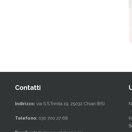
I nostri ospiti
Contatti
Indirizzo:
via S.S.Trinità 19, 25032 Chiari (BS)
N
Telefono:
030 700 27 68
F
S