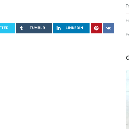
F
F
TTER
TUMBLR
LINKEDIN
F