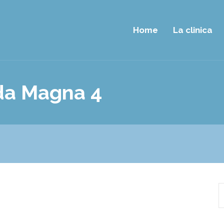
Home
La clinica
rda Magna 4