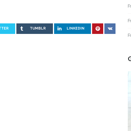
F
F
TTER
TUMBLR
LINKEDIN
F