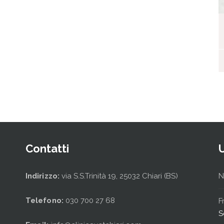
I nostri ospiti
Contatti
Indirizzo:
via S.S.Trinità 19, 25032 Chiari (BS)
N
Telefono:
030 700 27 68
F
S