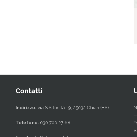
I nostri ospiti
Contatti
Indirizzo:
via S.S.Trinità 19, 25032 Chiari (BS)
N
Telefono:
030 700 27 68
F
S