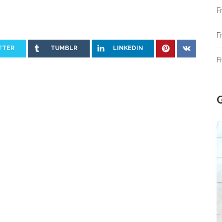
F
F
TTER
TUMBLR
LINKEDIN
F