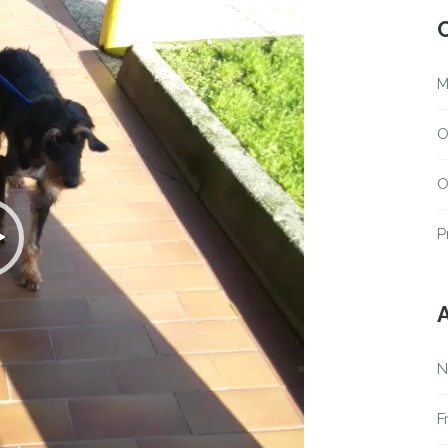
M
O
O
P
A
N
F