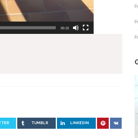
F
F
00:15
F
TTER
TUMBLR
LINKEDIN