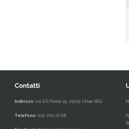
I nostri ospiti
Contatti
Indirizzo:
via S.S.Trinità 19, 25032 Chiari (BS)
N
Telefono:
030 700 27 68
F
S