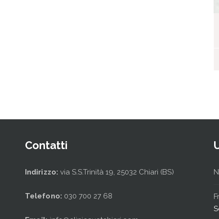
I nostri ospiti
Contatti
Indirizzo:
via S.S.Trinità 19, 25032 Chiari (BS)
N
Telefono:
030 700 27 68
F
S