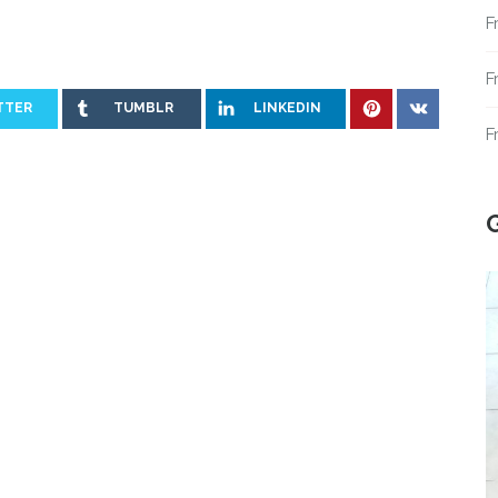
F
F
TTER
TUMBLR
LINKEDIN
F