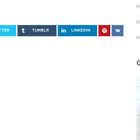
F
F
TTER
TUMBLR
LINKEDIN
F