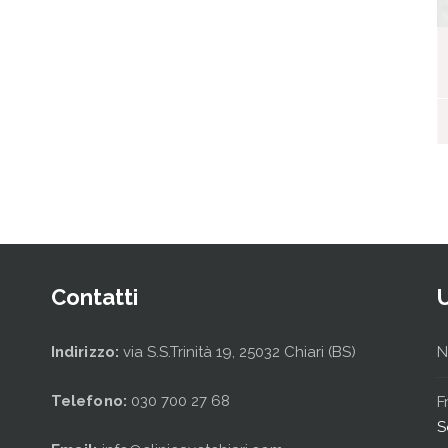
I nostri ospiti
Contatti
Indirizzo:
via S.S.Trinità 19, 25032 Chiari (BS)
N
Telefono:
030 700 27 68
F
S