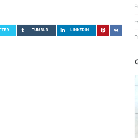
F
F
TTER
TUMBLR
LINKEDIN
F