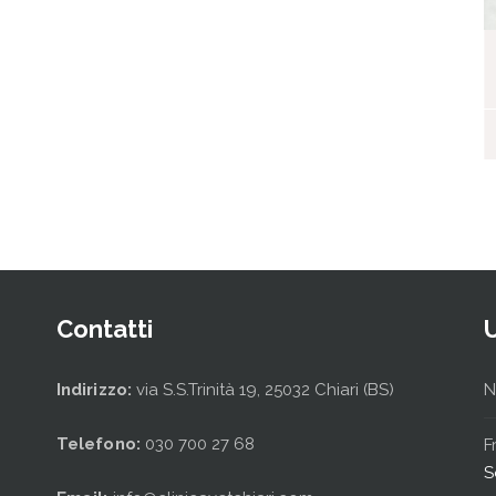
I nostri ospiti
Contatti
Indirizzo:
via S.S.Trinità 19, 25032 Chiari (BS)
N
Telefono:
030 700 27 68
F
S