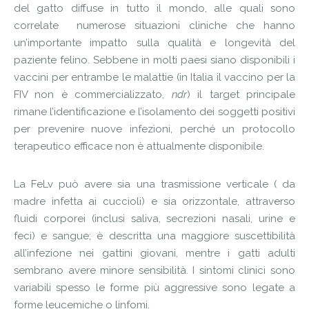
del gatto diffuse in tutto il mondo, alle quali sono
correlate numerose situazioni cliniche che hanno
un’importante impatto sulla qualità e longevità del
paziente felino. Sebbene in molti paesi siano disponibili i
vaccini per entrambe le malattie (in Italia il vaccino per la
FIV non è commercializzato,
ndr
) il target principale
rimane l’identificazione e l’isolamento dei soggetti positivi
per prevenire nuove infezioni, perché un protocollo
terapeutico efficace non è attualmente disponibile.
La FeLv può avere sia una trasmissione verticale ( da
madre infetta ai cuccioli) e sia orizzontale, attraverso
fluidi corporei (inclusi saliva, secrezioni nasali, urine e
feci) e sangue; è descritta una maggiore suscettibilità
all’infezione nei gattini giovani, mentre i gatti adulti
sembrano avere minore sensibilità. I sintomi clinici sono
variabili spesso le forme più aggressive sono legate a
forme leucemiche o linfomi.