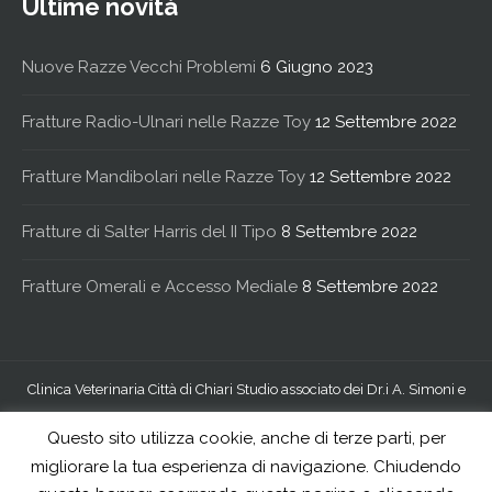
Ultime novità
Nuove Razze Vecchi Problemi
6 Giugno 2023
Fratture Radio-Ulnari nelle Razze Toy
12 Settembre 2022
Fratture Mandibolari nelle Razze Toy
12 Settembre 2022
Fratture di Salter Harris del II Tipo
8 Settembre 2022
Fratture Omerali e Accesso Mediale
8 Settembre 2022
Clinica Veterinaria Città di Chiari Studio associato dei Dr.i A. Simoni e
R. Verzeletti - via S.S. Trinità 19, 25032 Chiari (BS) - P.iva
Questo sito utilizza cookie, anche di terze parti, per
02256010980
migliorare la tua esperienza di navigazione. Chiudendo