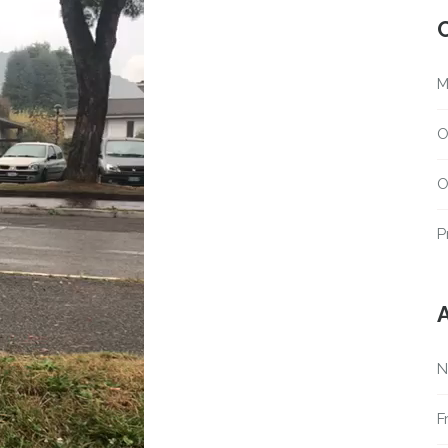
M
O
O
P
A
N
F