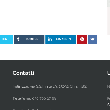
I nostri ospiti
TTER
TUMBLR
LINKEDIN
Contatti
Indirizzo:
via S.S.Trinità 19, 25032 Chiari (BS)
N
Telefono:
030 700 27 68
F
S