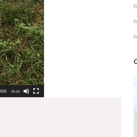
F
F
F
00:10